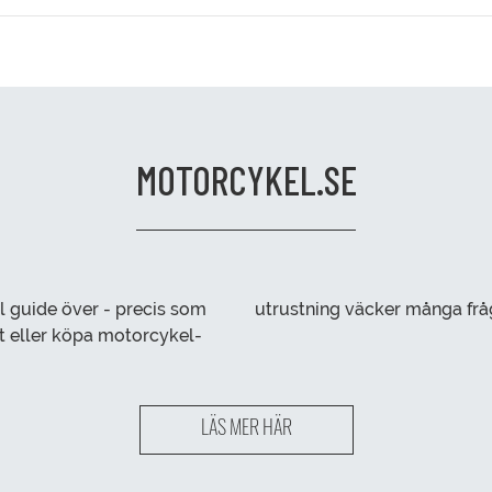
MOTORCYKEL.SE
l guide över - precis som
utrustning väcker många frågo
LÄS MER HÄR